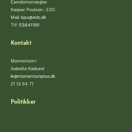
Ejendomsmægler
Kasper Poulsen – EDC
Mail:
kpo@edc.dk
Tlf:
53841190
Kontakt
Momentum+
Isabella Kaalund
ik@momentumplus.dk
21 13 64 71
Politikker
Privatlivspolitik
Vilkår og betingelser