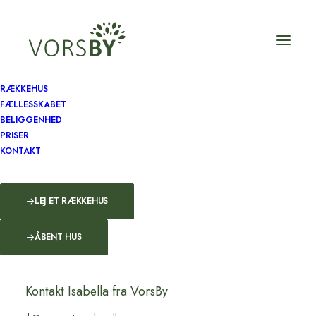
RÆKKEHUS
FÆLLESSKABET
Tilmeld åbent hus
BELIGGENHED
PRISER
KONTAKT
Navn du Telefon
LEJ ET RÆKKEHUS
ÅBENT HUS
N
a
Kontakt Isabella fra VorsBy
v
n