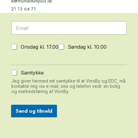
ik@momentumplus.dk
T
*
e
21 13 64 71
l
e
E
f
m
o
a
n
i
*
K
Onsdag kl. 17.00
Søndag kl. 10.00
l
l
*
i
k
a
S
Samtykke
f
a
h
Jeg giver hermed mit samtykke til at VorsBy og EDC, må
m
kontakte mig via e-mail, sms og telefon vedr. en bolig
v
t
og markedsføring af VorsBy
o
y
r
k
n
k
Send og tilmeld
å
e
r
*
d
u
d