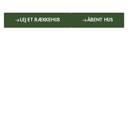
LEJ ET RÆKKEHUS
ÅBENT HUS